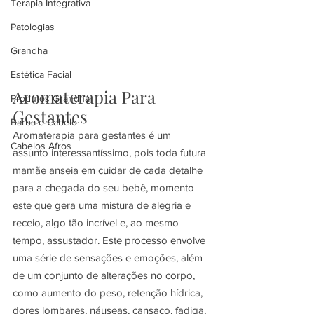
Terapia Integrativa
Patologias
Grandha
Estética Facial
Aromaterapia Para 
Produtos Grandha
Gestantes
Barba e Cabelo
Aromaterapia para gestantes é um 
Cabelos Afros
assunto interessantíssimo, pois toda futura 
mamãe anseia em cuidar de cada detalhe 
para a chegada do seu bebê, momento 
este que gera uma mistura de alegria e 
receio, algo tão incrível e, ao mesmo 
tempo, assustador. Este processo envolve 
uma série de sensações e emoções, além 
de um conjunto de alterações no corpo, 
como aumento do peso, retenção hídrica, 
dores lombares, náuseas, cansaço, fadiga, 