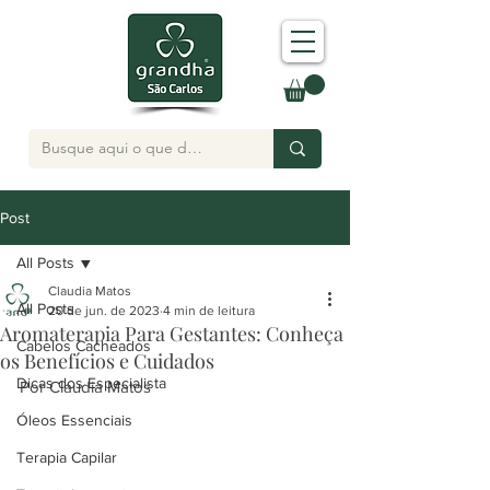
Post
All Posts
Claudia Matos
All Posts
20 de jun. de 2023
4 min de leitura
Aromaterapia Para Gestantes: Conheça
Cabelos Cacheados
os Benefícios e Cuidados
Dicas dos Especialista
Por Claudia Matos 
Óleos Essenciais
Terapia Capilar