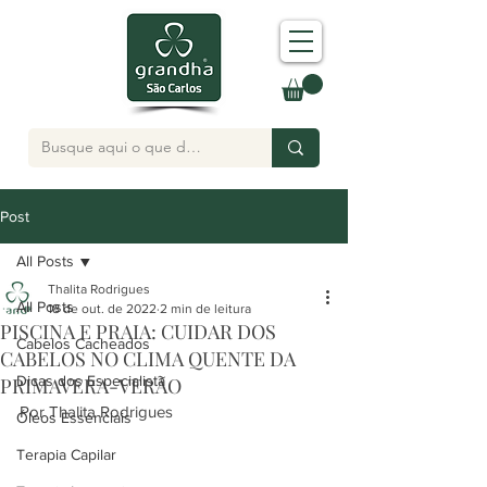
Post
All Posts
Thalita Rodrigues
All Posts
18 de out. de 2022
2 min de leitura
PISCINA E PRAIA: CUIDAR DOS
Cabelos Cacheados
CABELOS NO CLIMA QUENTE DA
Dicas dos Especialista
PRIMAVERA-VERÃO
Por Thalita Rodrigues 
Óleos Essenciais
Terapia Capilar