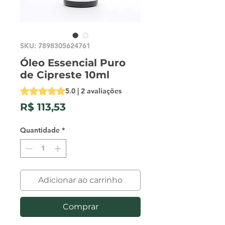
SKU: 7898305624761
Óleo Essencial Puro
de Cipreste 10ml
A classificação é 5.0 de 5 estrelas com base em 2 avalia
5.0 | 2 avaliações
Preço
R$ 113,53
Quantidade
*
Adicionar ao carrinho
Comprar