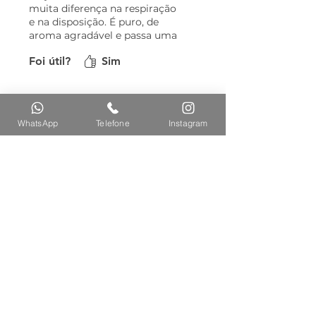
muita diferença na respiração
e na disposição. É puro, de
aroma agradável e passa uma
sensação revigorante nas
Foi útil?
Sim
massagens. Produto de
excelente qualidade!
WhatsApp
Telefone
Instagram
Oil Balance Deep Rescue
Softness Shampoo Mi
Cream Mix Pistachio &
Pistachio & Macadam
Macadamia 300g
300ml