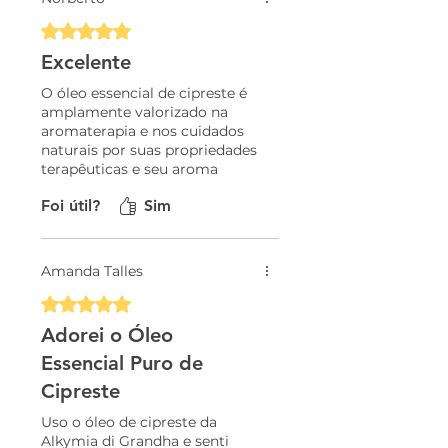
Rated 5 out of 5 stars.
Excelente
O óleo essencial de cipreste é
amplamente valorizado na
aromaterapia e nos cuidados
naturais por suas propriedades
terapêuticas e seu aroma
fresco, amadeirado e
Foi útil?
Sim
levemente balsâmico, o
produto entrega todos as
necessidades
Amanda Talles
Rated 5 out of 5 stars.
Adorei o Óleo
Essencial Puro de
Cipreste
Uso o óleo de cipreste da
Alkymia di Grandha e senti