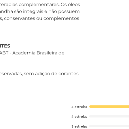
5.00 cm
terapias complementares. Os óleos
Comprimento
randha são integrais e não possuem
3.00 cm
es, conservantes ou complementos
Peso
20.00 g
NTES
ABT - Academia Brasileira de
eservadas, sem adição de corantes
5 estrelas
4 estrelas
3 estrelas