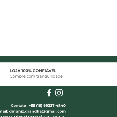
Softness Shampoo Mix Oi
Preço
R$ 123,29
LOJA 100% CONFIÁVEL
Compre com tranquilidade
Contato:
+55 (16) 99327-4840
mail:
dmuniz.grandha@gmail.com
eço: R. Miguel Petroni 4311 -Sala A,