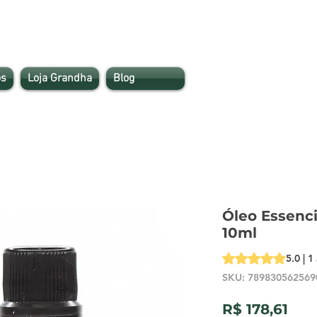
s
Loja Grandha
Blog
Óleo Essenc
10ml
A classificação é 
5.0 | 1
SKU: 789830562569
Pre
R$ 178,61