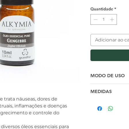
Quantidade
*
Adicionar ao c
MODO DE USO
Em massagens cor
MEDIDAS
ou até mesmo e
e trata náuseas, dores de
hidratação e lubr
ruais, inflamações e doenças
Associe 5 gotas 
Largura
magrecimento e controle do
10 ml de óleo veg
3.00 cm
Altura
diversos óleos essenciais para