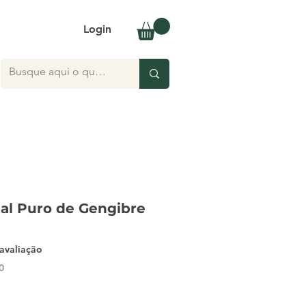
Login
ial Puro de Gengibre
5.0 de 5 estrelas com base em 1 avaliação
 avaliação
0
ço