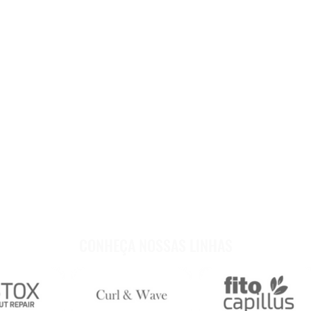
NDHA, a marca mais recomendada pelos Terap
lhor opção para deixar seu couro cabeludo e 
belos.
CONHEÇA NOSSAS LINHAS