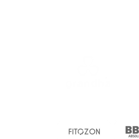
GRA
me