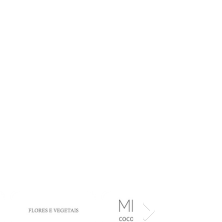
eutas Capilares, a
fios, saudáveis e