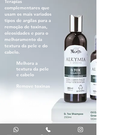
Terapias
complementares que
usam os mais variados
tipos de argilas para a
remoção de toxinas,
oleosidades e para o
melhoramento da
textura da pele e do
cabelo.
Melhora a
textura da pele
e cabelo
Remove toxinas
Versátil para
muitos
tratamentos