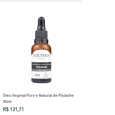
Óleo Vegetal Puro e Natural de Pistache
Óleo Vegetal Puro 
30ml
de Abóbora 30ml
Preço
Preço
R$ 131,71
R$ 119,33