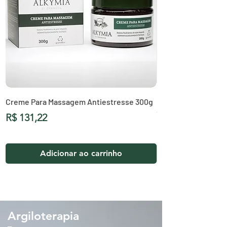
Creme Para Massagem Antiestresse 300g
Creme Finalizador 
150g
Preço
R$ 131,22
Preço
R$ 40,77
Adicionar ao carrinho
Argiloterapia