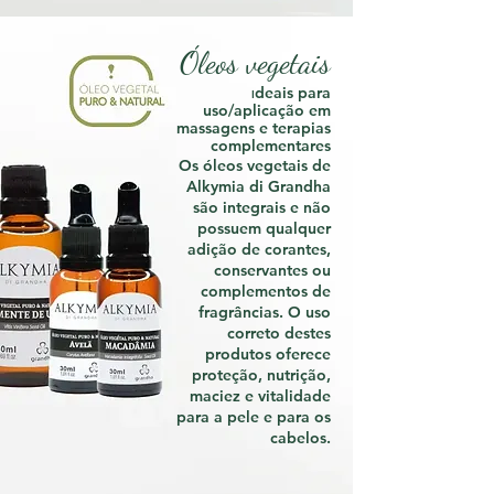
Óleos vegetais
deais para
I
uso/aplicação em
massagens e terapias
complementares
Os óleos vegetais de
Alkymia di Grandha
são integrais e não
possuem qualquer
adição de corantes,
conservantes ou
complementos de
fragrâncias. O uso
correto destes
produtos oferece
proteção, nutrição,
maciez e vitalidade
para a pele e para os
cabelos.