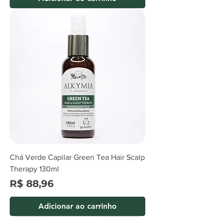
Chá Verde Capilar Green Tea Hair Scalp
Therapy 130ml
Preço
R$ 88,96
Adicionar ao carrinho