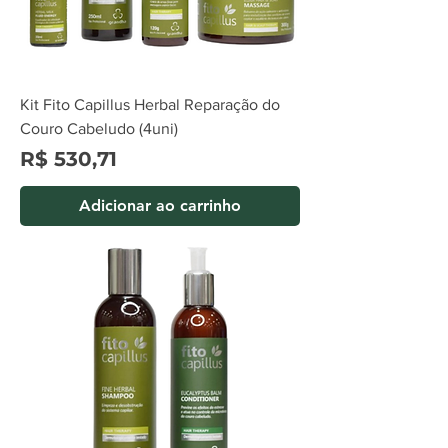
Kit Fito Capillus Herbal Reparação do
Couro Cabeludo (4uni)
Preço
R$ 530,71
Adicionar ao carrinho