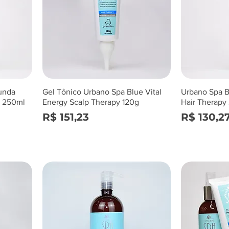
unda
Gel Tônico Urbano Spa Blue Vital
Urbano Spa 
d 250ml
Energy Scalp Therapy 120g
Hair Therapy
Preço
Preço
R$ 151,23
R$ 130,2