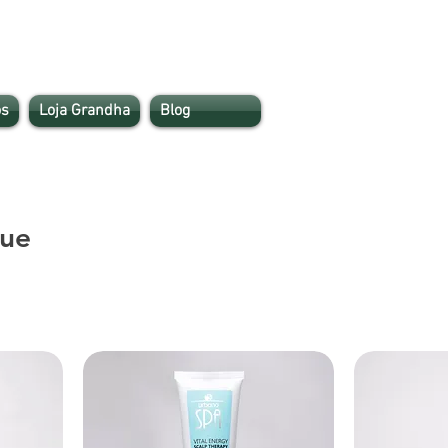
s
Loja Grandha
Blog
lue