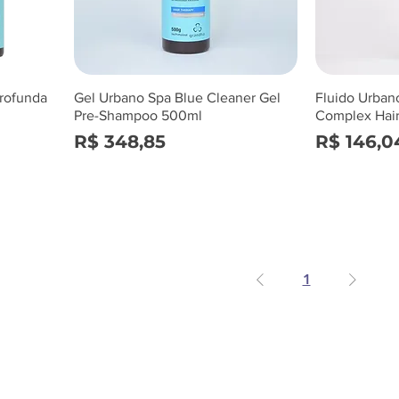
rofunda
Gel Urbano Spa Blue Cleaner Gel
Fluido Urban
Pre-Shampoo 500ml
Complex Hai
Preço
Preço
R$ 348,85
R$ 146,0
1