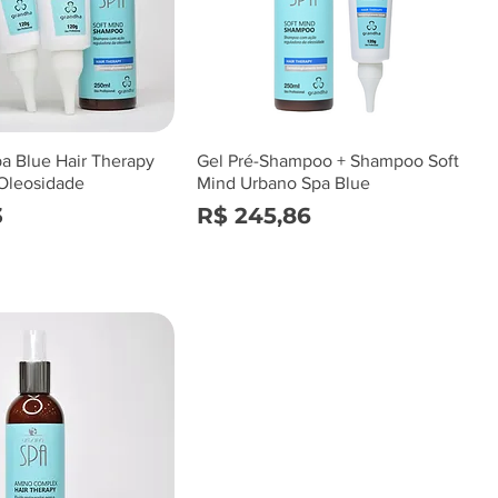
pa Blue Hair Therapy
Gel Pré-Shampoo + Shampoo Soft
Oleosidade
Mind Urbano Spa Blue
Preço
3
R$ 245,86