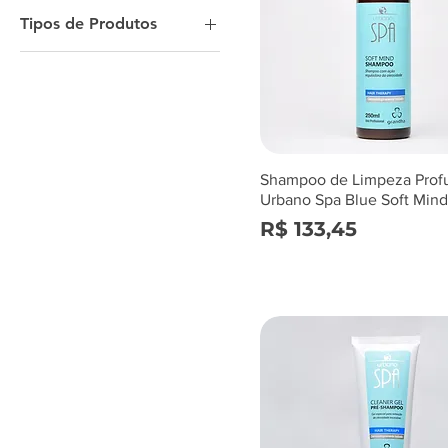
Queda Capilar
Tipos de Produtos
Oleosidade Excessiva
Professional Hair
Terapia Capilar - Hair
Therapy
Shampoo
Kits
Terapia Capilar - Hair
Therapy
Shampoo de Limpeza Prof
Urbano Spa Blue Soft Min
Preço
R$ 133,45