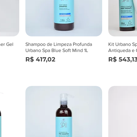
er Gel
Shampoo de Limpeza Profunda
Kit Urbano S
Urbano Spa Blue Soft Mind 1L
Antiqueda e 
Preço
Preço
R$ 417,02
R$ 543,1