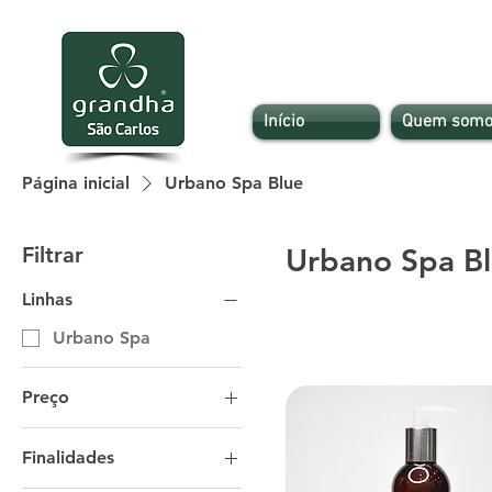
Início
Quem somo
Página inicial
Urbano Spa Blue
Filtrar
Urbano Spa B
Linhas
Urbano Spa
Preço
Finalidades
R$ 112
R$ 544