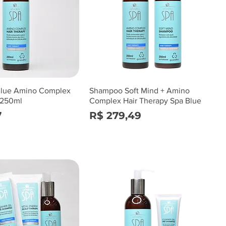
Blue Amino Complex
Shampoo Soft Mind + Amino
 250ml
Complex Hair Therapy Spa Blue
Preço
7
R$ 279,49