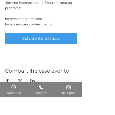
Jornada Internacional_ (*Bônus Incluso ao 
programa*)

Increva-se hoje mesmo.

Invista em seu conhecimento
Estou interessado!
Compartilhe esse evento
WhatsApp
Telefone
Instagram
Você também pode comprar nos
nossos marketplace oficiais: