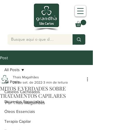
Post
All Posts
Thais Magalhães
All Posts
26 de set. de 2022
3 min de leitura
MITOS E VERDADES SOBRE
Cabelos Cacheados
TRATAMENTOS CAPILARES
Dicas dos Especialista
Por Thais Magalhães 
Óleos Essenciais
Terapia Capilar