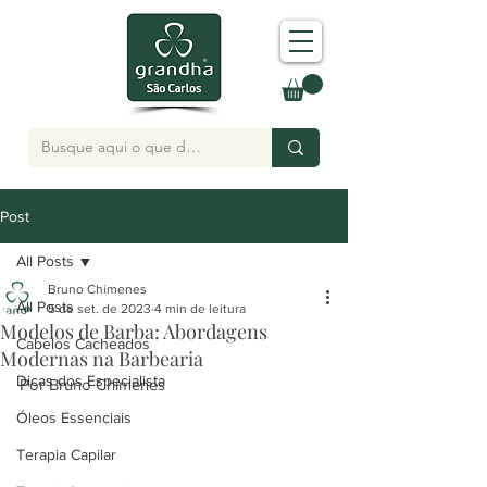
Post
All Posts
Bruno Chimenes
All Posts
5 de set. de 2023
4 min de leitura
Modelos de Barba: Abordagens
Cabelos Cacheados
Modernas na Barbearia
Dicas dos Especialista
Por Bruno Chimenes
Óleos Essenciais
Terapia Capilar