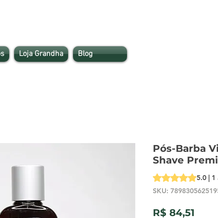
s
Loja Grandha
Blog
Pós-Barba Vi
Shave Premi
A classificação é 
5.0 | 1
SKU: 789830562519
Pre
R$ 84,51