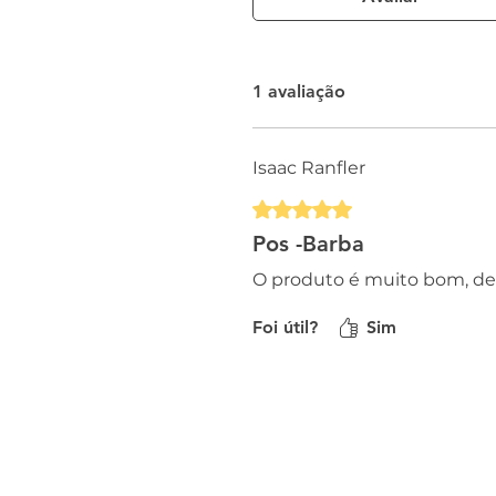
1 avaliação
Isaac Ranfler
Rated 5 out of 5 stars.
Pos -Barba
O produto é muito bom, dei
Foi útil?
Sim