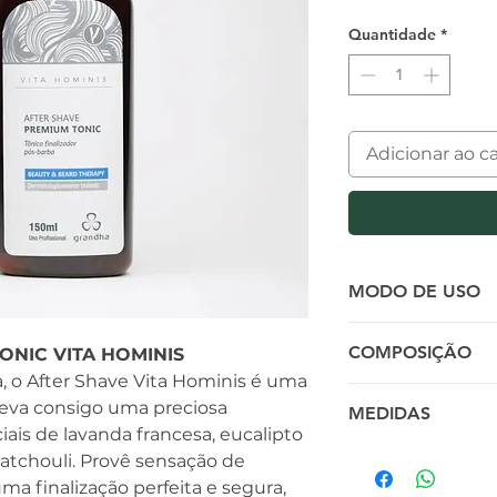
Quantidade
*
Adicionar ao c
MODO DE USO
Aplique o After 
COMPOSIÇÃO
ONIC VITA HOMINIS
Hominis na pele 
a, o After Shave Vita Hominis é uma
ritual com a gara
Álcool Etílico, Á
 leva consigo uma preciosa
MEDIDAS
limpeza perfeita
Propilenoglicol,
iais de lavanda francesa, eucalipto
Etoxilado, Extra
Largura
atchouli. Provê sensação de
Piperita, Pentile
5.00 cm
ma finalização perfeita e segura,