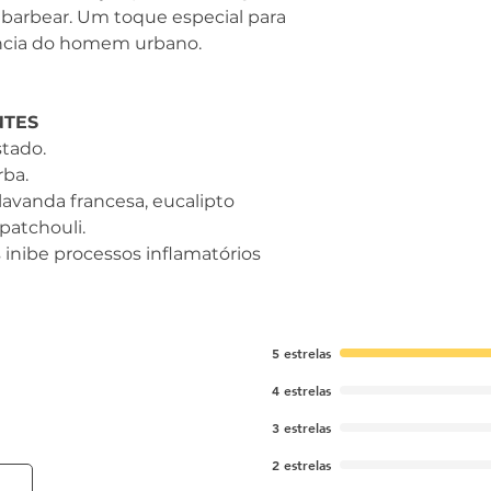
Angustifolia, Ól
Altura
arbear. Um toque especial para
Balsamifera, Ól
14.00 cm
ância do homem urbano.
Cablin, Óleo de Eu
Comprimento
de Benzila, Dext
3.00 cm
Hidroxicitronelal
Peso
NTES
de Benzila, Álcool
190.00 g
tado.
Citronelol, Alfa-
rba.
lavanda francesa, eucalipto
patchouli.
inibe processos inflamatórios
5 estrelas
4 estrelas
3 estrelas
2 estrelas