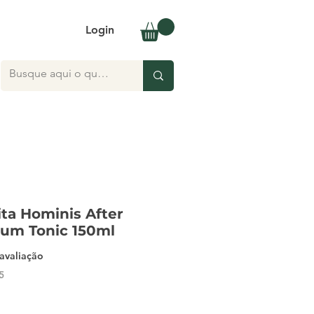
Login
ta Hominis After
um Tonic 150ml
5.0 de 5 estrelas com base em 1 avaliação
 avaliação
5
ço