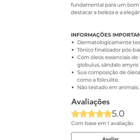
fundamental para um bom b
destacar a beleza e a eleg
INFORMAÇÕES IMPORTA
Dermatologicamente tes
Tônico finalizador pós-ba
Com óleos essenciais de 
globulus, sândalo amyris 
Sua composição de óleos 
como a foliculite.
Não testado em animais.
Avaliações
5.0
Rated 5 out of 5 stars.
Com base em 1 avaliação
Avaliar