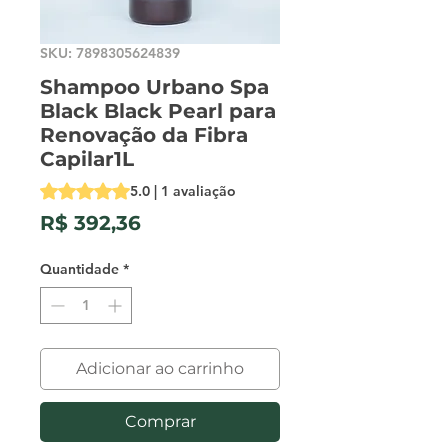
SKU: 7898305624839
Shampoo Urbano Spa
Black Black Pearl para
Renovação da Fibra
Capilar1L
A classificação é 5.0 de 5 estrelas com base em 1 avalia
5.0 | 1 avaliação
Preço
R$ 392,36
Quantidade
*
Adicionar ao carrinho
Comprar