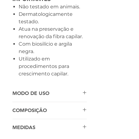
Não testado em animais.
Dermatologicamente
testado.
Atua na preservação e
renovação da fibra capilar.
Com biosilício e argila
negra.
Utilizado em
procedimentos para
crescimento capilar.
MODO DE USO
Aplique o Black Pearl
COMPOSIÇÃO
Shampoo nos cabelos
úmidos, massageie-os
Água, Lauriletersulfato de
MEDIDAS
suavemente e deixe o
Sódio, Cocamidopropil
produto agir por 2 minutos
Betaína,Glicerol, Diestearato