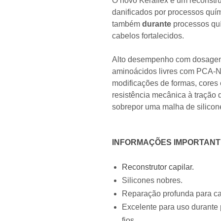
O novo Keraflex é um reconstr
danificados por processos quím
também
durante
processos quí
cabelos fortalecidos.
Alto desempenho com dosagens 
aminoácidos livres com PCA-Na
modificações de formas, cores 
resistência mecânica à tração 
sobrepor uma malha de silicone
INFORMAÇÕES IMPORTANT
Reconstrutor capilar.
Silicones nobres.
Reparação profunda para ca
Excelente para uso durante 
fios.