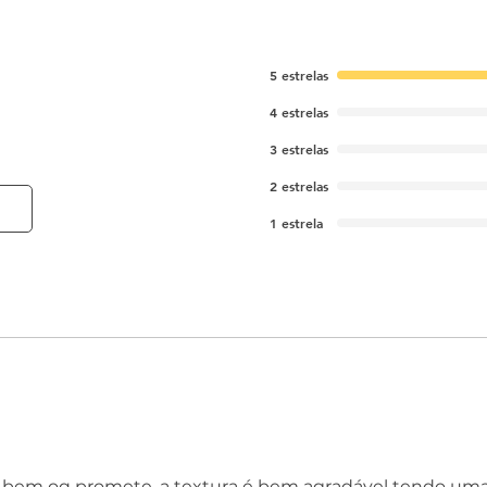
5 estrelas
4 estrelas
3 estrelas
2 estrelas
1 estrela
bem oq promete, a textura é bem agradável tendo uma