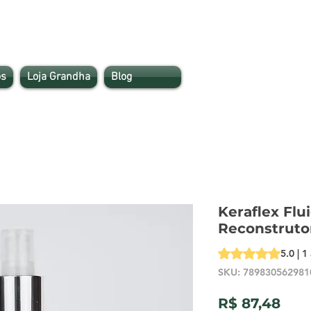
s
Loja Grandha
Blog
Keraflex Flu
Reconstruto
A classificação é 
5.0 | 1
SKU: 789830562981
Pre
R$ 87,48