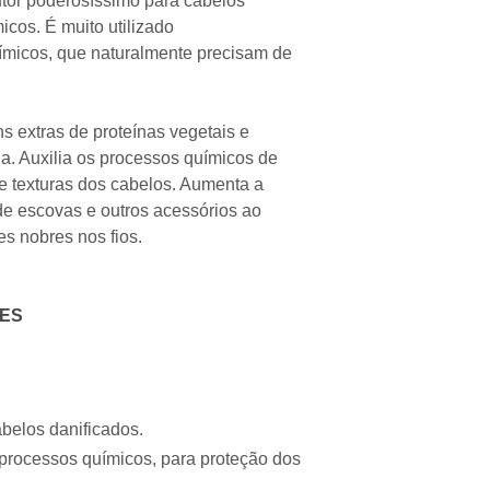
utor poderosíssimo para cabelos
Glicina, Alanina, 
Altura
icos. É muito utilizado
Treonina, Isoleuci
15.00 cm
micos, que naturalmente precisam de
PEG-12 Dimeticon
Comprimento
Etilexilglicerina,
4.00 cm
Hidrolisada, Ext
Peso
extras de proteínas vegetais e
Aveia,Proteína 
130.00 g
. Auxilia os processos químicos de
Sódio, Sorbato d
e texturas dos cabelos. Aumenta a
Edetato Dissódic
de escovas e outros acessórios ao
Benzotriazolil Do
s nobres nos fios.
Sódio, Salicilato
Limoneno.
ES
belos danificados.
processos químicos, para proteção dos