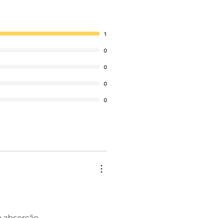
1
0
0
0
0
 absorção