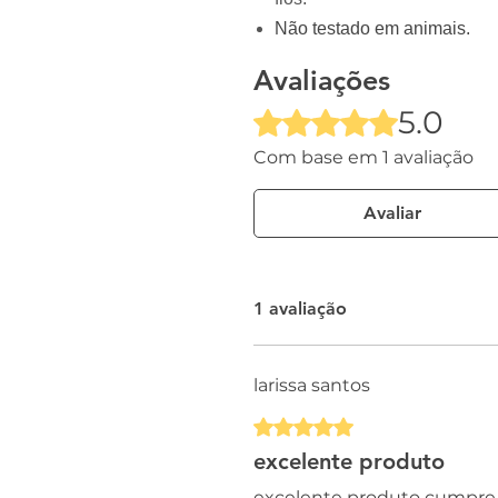
Não testado em animais.
Avaliações
5.0
Rated 5 out of 5 stars.
Com base em 1 avaliação
Avaliar
1 avaliação
larissa santos
Rated 5 out of 5 stars.
excelente produto
excelente produto cumpre 