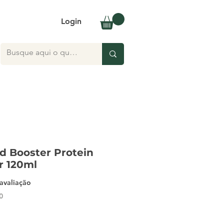
Login
id Booster Protein
r 120ml
5.0 de 5 estrelas com base em 1 avaliação
 avaliação
0
ço