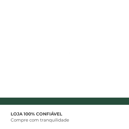
Softness Shampoo Mix Oi
Preço
R$ 123,29
LOJA 100% CONFIÁVEL
Compre com tranquilidade